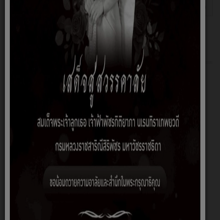
การขับเคลื่อนจริยธรรม
เขียนโดย อิสมาแอน ยูโสะ
ฮิต: 4579
เกี่ยวกับหน่วยงาน
หน้าหลัก
ประวัติความเป็นมา
สภาพและข้อมูลพื้นฐาน
อำนาจหน้าที่
วิสัยทัศน์/พันธกิจ
นโยบายการบริหารงาน
ภาพกิจกรรม
สถานที่ท่องเที่ยว
ศูนย์ข้อมูลสำหรับนักท่องเที่ยว
โครงการอนุรักษ์พันธุกรรมพืช
ตรวจสอบภายใน
กฎหมายที่เกี่ยวข้อง