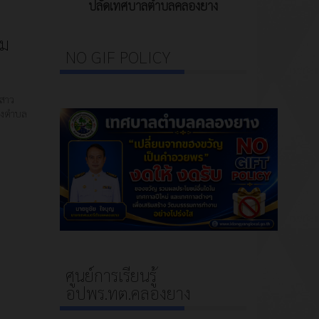
ปลัดเทศบาลตำบลคลองยาง
่ม
NO GIF POLICY
งสาว
รองตำบล
ศูนย์การเรียนรู้
อปพร.ทต.คลองยาง