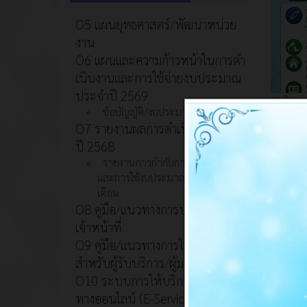
O5 แผนยุทธศาสตร์/พัฒนาหน่วย
งาน
O6 แผนและความก้าวหน้าในการดํา
เนินงานและการใช้จ่ายงบประมาณ
ประจําปี 2569
22 มิถุนา
ข้อบัญญัติ/งบประมาณ
โครงก
O7 รายงานผลการดำเนินงานประจำ
ปี 2568
หมวดหมู่
รายงานการกำกับการดำเนินงาน
ประกาศโค
และการใช้งบประมาณประจำปี รอบ 6
เกาะลันต
เดือน
ใน วันจัน
O8 คู่มือ/แนวทางการปฏิบัติงานของ
เจ้าหน้าที่
O9 คู่มือ/แนวทางการให้บริการ
11 มิ.ย.,
สำหรับผู้รับบริการ/ผู้มาติดต่อ
คำแถลง
O10 ระบบการให้บริการผ่านซ่อง
ข่าวประชา
ทางออนไลน์ (E-Service)
กระผมจะป