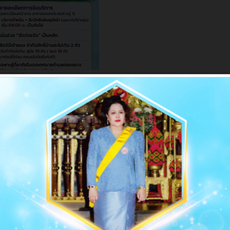
ยน, 2569
ารทำหมันและฉีดวัคซีนฟรี !!!
:
ข่าวประชาสัมพันธ์
ผู้เขียน:
อิสมาแอน ยูโสะ
รงการทำหมันและฉีดวัคซีนฟรี! สำหรับชาวเทศบาลตำบลคลองยาง โดย มูลนิธิเพื่อส
า ร่วมกับ เทศบาลตำบลคลองยาง (22–26 มิ.ย. 2569) เวลาติดต่อสอบถามข้อมูล: กร
ทร์ - ศุกร์ เวลา 09.00 - 16.30 น. เท่านั้น รายละเอียดการรับบริการ…
 2569
164
นโยบาย ร่วมคิด ร่วมทำ ร่วมเปลี่ยนแปลงคลองยาง
สัมพันธ์
อิสมาแอน ยูโสะ
รับระบบบริหารงานเทศบาลตำบลคลองยาง ไปสู่แนวทางการบริหารกิจการบ้านเมืองท