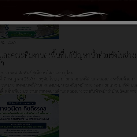
คม, 2569
ละคณะทีมงานลงพื้นที่แก้ปัญหาน้ำท่วมขังในช่วง
ัก
:
ข่าวประชาสัมพันธ์
ผู้เขียน:
อิสมาแอน ยูโสะ
รที่ 7 กรกฎาคม 2569 นายชูชัย ใจบุญ นายกเทศมนตรีตำบลคลองยาง พร้อมด้วย น
ยร รองนายกเทศมนตรีตำบลคลองยาง, นายเจริญ หมัดเหย่ รองนายกเทศมนตรีตำบล
ดิ์ หมั่นเพียร ประธานสภาเทศบาลตำบลคลองยาง ร่วมกับหัวหน้าสำนักปลัดและกอ