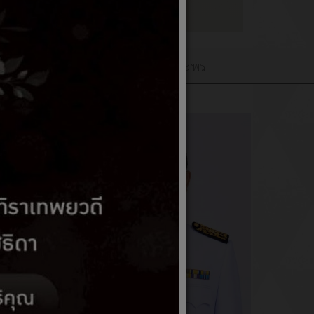
เว็บบอร์ดQ&A
ลงนามถวายพระพร