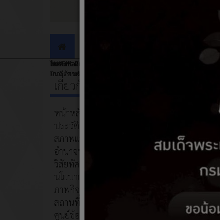
ข่าวประชาสัมพันธ์
ข่าวจัดซื้อจัดจ้าง
เทศบาลตำบลคลองยาง
No Gift Policy
ไม่รับของขวัญ
แหล่งท่องเที่ยวในตำบล
Home
ยินดีต้อนรับ
เกาะเขาฝาก
Pixedelic
เกี่ยวกับหน่วยงาน
หน้าหลัก
ประวัติความเป็นมา
สภาพและข้อมูลพื้นฐาน
อำนาจหน้าที่
วิสัยทัศน์/พันธกิจ
นโยบายการบริหารงาน
ภาพกิจกรรม
ข่าวป
สถานที่ท่องเที่ยว
ศูนย์ข้อมูลสำหรับนักท่องเที่ยว