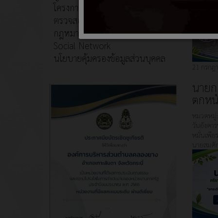
โครงการอนุรักษ์พันธุกรรมพืช
ตรวจสอบภายใน
กฎหมายที่เกี่ยวข้อง
Social Network
นโยบายคุ้มครองข้อมูลส่วนบุคคล
21 กรกฎา
นายกแ
ตกหน
หมวดหมู่
วันอังคา
หมั่นเพี
นายสมศัก