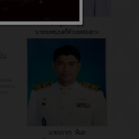
นายชูชัย ใจบุญ
นายกเทศมนตรีตำบลคลองยาง
ฝน
ายมงคล
คลองยาง,
งช่าง…
นายนรากร พิมล