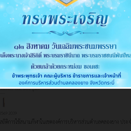
 2569
164
เจตนารมณ์นโยบาย No Gift Policy จากการปฏิบัติหน้าที่ พ.ศ.25
สัมพันธ์
อิสมาแอน ยูโสะ
 2569
2066
ูล เกี่ยวกับศาสนา ศิลปะ วัฒนธรรม ประเพณี และภูมิปัญญาท้องถิ่
สัมพันธ์
อิสมาแอน ยูโสะ
 2569
2039
สถิติการใช้สนามกีฬาในเขตองค์การบริหารส่วนตำบลคลองยาง ประจ