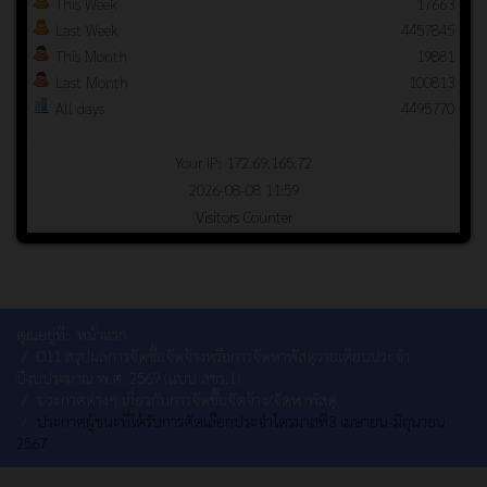
This Week
17663
Last Week
4457845
This Month
19881
Last Month
100813
All days
4495770
Your IP: 172.69.165.72
2026-08-08 11:59
Visitors Counter
คุณอยู่ที่:
หน้าแรก
O11 สรุปผลการจัดซื้อจัดจ้างหรือการจัดหาพัสดุรายเดือนประจำ
ปีงบประมาณ พ.ศ. 2569 (แบบ สขร.1)
ประกาศต่างๆ เกี่ยวกับการจัดซื้อจัดจ้าง/จัดหาพัสดุ
ประกาศผู้ชนะที่ได้รับการคัดเลือกประจำไตรมาสที่3 เมษายน-มิถุนายน
2567