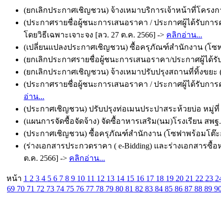
(ยกเลิกประกาศเชิญชวน) จ้างเหมาบริการเจ้าหน้าที่โครงกา
(ประกาศรายชื่อผู้ชนะการเสนอราคา / ประกาศผู้ได้รับกา
โดยวิธีเฉพาะเจาะจง [ลว. 27 ต.ค. 2566] ->
คลิกอ่าน...
(เปลี่ยนแปลงประกาศเชิญชวน) ซื้อครุภัณฑ์สำนักงาน (โซฟาพ
(ยกเลิกประกาศรายชื่อผู้ชนะการเสนอราคา/ประกาศผู้ได้รับก
(ยกเลิกประกาศเชิญชวน) จ้างเหมาปรับปรุงสถานที่ทิ้งขยะ (
(ประกาศรายชื่อผู้ชนะการเสนอราคา / ประกาศผู้ได้รับการค
อ่าน...
(ประกาศเชิญชวน) ปรับปรุงท่อเมนประปาสระห้วยบ่อ หมู่ที่ 4
(แผนการจัดซื้อจัดจ้าง) จัดซื้อาหารเสริม(นม)โรงเรียน สพฐ./
(ประกาศเชิญชวน) ซื้อครุภัณฑ์สำนักงาน (โซฟาพร้อมโต๊ะกลา
(ร่างเอกสารประกวดราคา ( e-Bidding) และร่างเอกสารซื้อหรื
ต.ค. 2566] ->
คลิกอ่าน...
หน้า
1
2
3
4
5
6
7
8
9
10
11
12
13
14
15
16
17
18
19
20
21
22
23
2
69
70
71
72
73
74
75
76
77
78
79
80
81
82
83
84
85
86
87
88
89
9