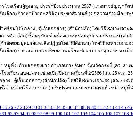
รโรงเรียนผู้สูงอายุ ประจำปีงบประมาณ 2567 (นางสาวธัญญารัตน์ ล
รคัดเลือก) จ้างทำป้ายอะคริลิคประชาสัมพันธ์ (ขอความร่วมมือปร
ร้อมโต๊ะกลาง , ตู้เก็บเอกสาร) (สำนักปลัด) โดยวิธีเฉพาะเจาะจง 
ารคัดเลือก) ซื้อครุภัณฑ์เครื่องเสียงพร้อมอุปกรณ์ประกอบ (สำนัก
กำจัดขยะมูลฝอยและสิ่งปฏิกูลโดยวิธีฝังกลบ) โดยวิธีเฉพาะเจาะจง 
ัดเลือก) จ้างเหมาตรวจเช็คสภาพพร้อมซ่อมรถบรรทุกขยะ ทะเบียน 8
-หมู่ที่ 5 ตำบลคลองยาง อำเภอเกาะลันตา จังหวัดกระบี่ [ลว. 24 ต.
โรงเรียน อบต./ศพด.ช่วงเปิด/ปิดภาคเรียนที่ 2/2566 [ลว. 25 ต.ค. 25
ง , ตู้เก็บเอกสาร) (สำนักปลัด) โดยวิธีเฉพาะเจาะจง [ลว. 24 ต.ค
อจ้างด้วยวิธีสอบราคา) ปรับปรุงท่อเมนประปาสระห้วยบ่อ หมู่ที่ 4
4
25
26
27
28
29
30
31
32
33
34
35
36
37
38
39
40
41
42
43
44
45
46
0
91
92
93
94
95
96
97
98
99
100
101
102
103
104
105
106
107
108
1