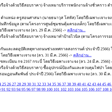
หรือจ้างด้วยวิธีสอบราคา) จ้างเหมาบริการพนักงานจ้างชั่วคราว 
ำแหน่ง ครูสอนศาสนา (นายธนาวุส โสหัส) โดยวิธีเฉพาะเจาะจง [ล
บันทึกข้อมูล (ตามโครงการศูนย์ชุมชนคุ้มครองเด็ก) โดยวิธีเฉพาะเจ
ิธีเฉพาะเจาะจง [ลว. 29 มี.ค. 2566] ->
คลิกอ่าน...
รือจ้างด้วยวิธีสอบราคา) จ้างเหมาทำป้ายไวนิล (ตามโครงการรอมฎ
ันและลดอุบัติเหตุทางถนนช่วงเทศกาลสงกรานต์ ประจำปี 2566) โดย
 โดยวิธีเฉพาะเจาะจง [ลว. 31 มี.ค. 2566] ->
คลิกอ่าน...
เบียน กจ 2167 กระบี่ โดยวิธีเฉพาะเจาะจง [ลว. 24 มี.ค. 2566] 
ือจ้างด้วยวิธีสอบราคา) ซื้ออุปกรณ์ป้องกันและควบคุมไฟป่า โดยวิ
ฎอนสัมพันธ์ ประจำปี 2566) โดยวิธีเฉพาะเจาะจง [ลว. 30 มี.ค. 
4
25
26
27
28
29
30
31
32
33
34
35
36
37
38
39
40
41
42
43
44
45
46
0
91
92
93
94
95
96
97
98
99
100
101
102
103
104
105
106
107
108
1