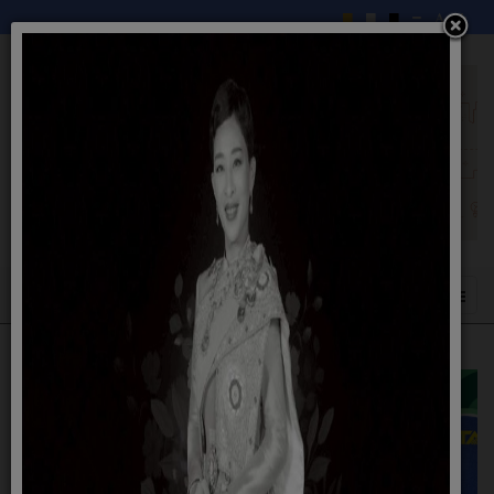
เทศบาลตำบลคลองยาง
No Gift Policy
ไม่รับของขวัญ
แหล่งท่องเที่ยวในตำบล
ยินดีต้อนรับ
เกาะเขาฝาก
Pixedelic