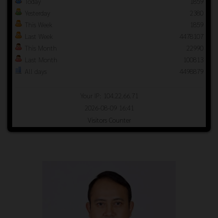
Today
1859
Yesterday
2380
This Week
1859
Last Week
4478107
This Month
22990
Last Month
100813
All days
4498879
Your IP: 104.22.66.71
2026-08-09 16:41
Visitors Counter