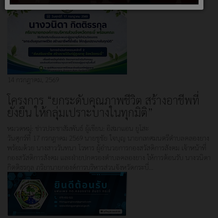
14 กรกฎาคม, 2569
โครงการ “ยกระดับคุณภาพชีวิต สร้างอาชีพที่
ยั่งยืน ให้กลุ่มเปราะบางในทุกมิติ”
หมวดหมู่:
ข่าวประชาสัมพันธ์
ผู้เขียน:
อิสมาแอน ยูโสะ
วันศุกร์ที่ 17 กรกฎาคม 2569 นายชูชัย ใจบุญ นายกเทศมนตรีตำบลคลองยาง
พร้อมด้วย นางสาววันทนา โวหาร ผู้อำนวยการกองสวัสดิการสังคม เจ้าหน้าที่
กองสวัสดิการสังคม และฝ่ายปกครองตำบลคลองยาง ให้การต้อนรับ นางวนิดา
กิตติธรกุล ภริยานายกองค์การบริหารส่วนจังหวัดกระบี่…