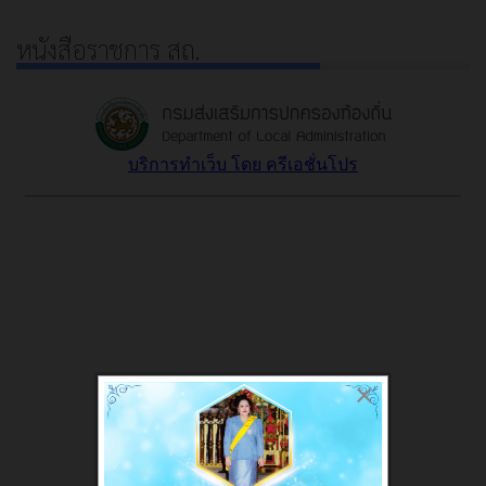
หนังสือราชการ สถ.
×