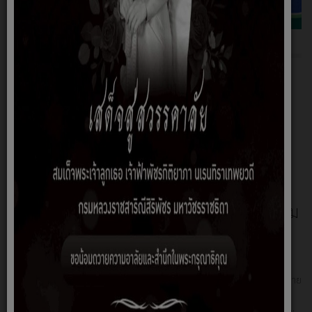
ข่าวประชาสัมพันธ์
21 กรกฎาคม, 2569
นายกและคณะทีมงานลงพื้นที่แก้ปัญหาน้ำท่วม
ขังในช่วงฝนตกหนัก
หมวดหมู่:
ข่าวประชาสัมพันธ์
ผู้เขียน:
อิสมาแอน ยูโสะ
วันอังคารที่ 7 กรกฎาคม 2569 นายชูชัย ใจบุญ นายกเทศมนตรีตำบลคลอง
ยาง พร้อมด้วย นายมงคล หมั่นเพียร รองนายกเทศมนตรีตำบลคลองยาง, นาย
เจริญ หมัดเหย่ รองนายกเทศมนตรีตำบลคลองยาง, นายสมศักดิ์ หมั่นเพียร
ประธานสภาเทศบาลตำบลคลองยาง ร่วมกับหัวหน้าสำนักปลัดและกองช่าง…